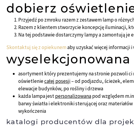
dobierz oświetleni
Przyjedź po zmroku razem z zestawem lamp o różnyc
Razem z klientem stworzycie koncepcję iluminacji, kt
Na tej podstawie dostarczymy lampy a zamontują je e
Skontaktuj się z opiekunem
aby uzyskać więcej informacji 
wyselekcjonowana 
asortyment który prezentujemy na stronie pozwoli c
oświetlenie
całej posesji
– od podjazdu, ścieżek, ele
elewacje budynków, po rośliny i drzewa
każda lampa jest
personalizowana
pod względem m.in.
barwy światła i elektroniki sterującej oraz materiałów
wykończenia
katalogi producentów dla proje