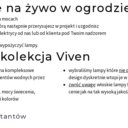
e na żywo w ogrodzie
h mocach
órą następnie przerysujesz w projekt i uzgodnisz
lektrycy od nas lub od klienta pod Twoim nadzorem
i wypożyczyć lampy.
kolekcja Viven
i na kompleksowe
wybraliśmy lampy które
nie 
mentów wodnych przez
design dyskretnie wtopi je w
zwróć uwagę
: włoskie lampy
 mocy świecenia,
cenie jak na tak wysoką jako
 i kolorów
ktantów