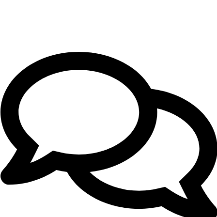
czego
teraz
potrzebujesz?