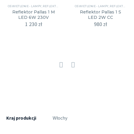
1
1
OŚWIETLENIE - LAMPY
,
REFLEKTORY
000 zł
OŚWIETLENIE - LAMPY
,
REFLEKTORY
270 zł
Reflektor Pallas 1 M
Reflektor Pallas 1 S
do
do
LED 6W 230V
LED 2W CC
1
1
1 230
zł
220 zł
980
zł
510 zł
Kraj produkcji
Włochy