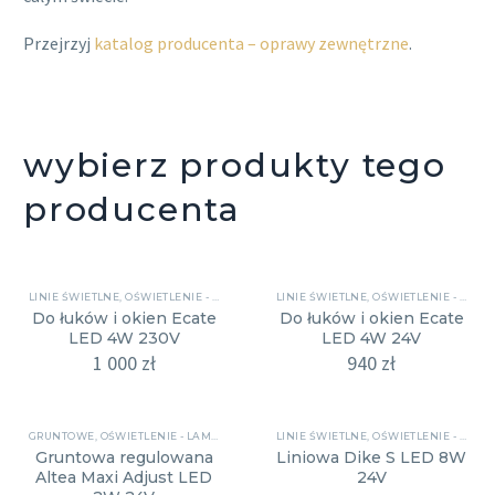
Przejrzyj
katalog producenta – oprawy zewnętrzne
.
wybierz produkty tego
producenta
LINIE ŚWIETLNE
,
OŚWIETLENIE - LAMPY
LINIE ŚWIETLNE
,
OŚWIETLENIE - LAMPY
Do łuków i okien Ecate
Do łuków i okien Ecate
LED 4W 230V
LED 4W 24V
1 000
zł
940
zł
GRUNTOWE
,
OŚWIETLENIE - LAMPY
LINIE ŚWIETLNE
,
OŚWIETLENIE - LAMPY
Gruntowa regulowana
Liniowa Dike S LED 8W
Altea Maxi Adjust LED
24V