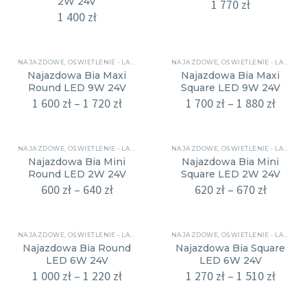
2W 24V
1 770
zł
1 400
zł
NAJAZDOWE
,
OŚWIETLENIE - LAMPY
NAJAZDOWE
,
OŚWIETLENIE - LAMPY
Najazdowa Bia Maxi
Najazdowa Bia Maxi
Round LED 9W 24V
Square LED 9W 24V
1 600
zł
–
1 720
zł
Zakres
1 700
zł
–
1 880
zł
Zakre
cen:
cen:
od
od
1
1
NAJAZDOWE
,
OŚWIETLENIE - LAMPY
600 zł
NAJAZDOWE
,
OŚWIETLENIE - LAMPY
700 zł
Najazdowa Bia Mini
Najazdowa Bia Mini
do
do
Round LED 2W 24V
Square LED 2W 24V
1
1
600
zł
–
640
zł
Zakres
720 zł
620
zł
–
670
zł
Zakres
880 zł
cen:
cen:
od
od
600 zł
620 zł
NAJAZDOWE
,
OŚWIETLENIE - LAMPY
do
NAJAZDOWE
,
OŚWIETLENIE - LAMPY
do
Najazdowa Bia Round
Najazdowa Bia Square
640 zł
670 zł
LED 6W 24V
LED 6W 24V
1 000
zł
–
1 220
zł
Zakres
1 270
zł
–
1 510
zł
Zakre
cen:
cen:
od
od