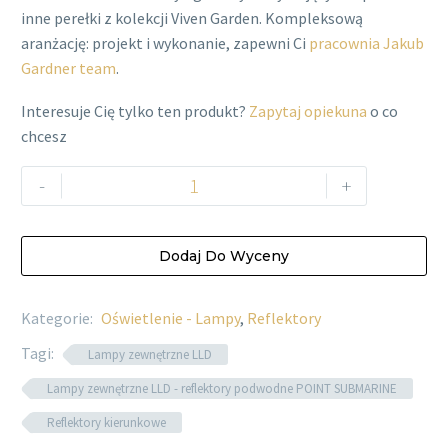
inne perełki z kolekcji Viven Garden. Kompleksową
aranżację: projekt i wykonanie, zapewni Ci
pracownia Jakub
Gardner team
.
Interesuje Cię tylko ten produkt?
Zapytaj opiekuna
o co
chcesz
ilość
-
+
Reflektor
Point
SUB
Dodaj Do Wyceny
S
LED
Kategorie:
Oświetlenie - Lampy
,
Reflektory
2W
Tagi:
24V
Lampy zewnętrzne LLD
Lampy zewnętrzne LLD - reflektory podwodne POINT SUBMARINE
Reflektory kierunkowe