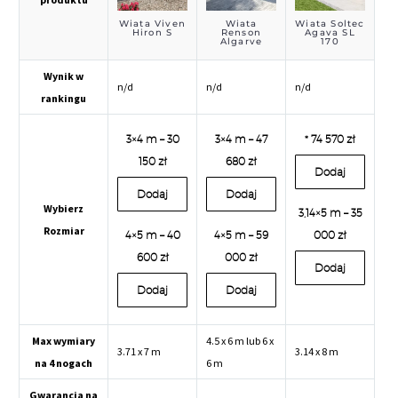
Wiata Viven
Wiata
Wiata Soltec
Hiron S
Renson
Agava SL
Algarve
170
Canvas
Wynik w
n/d
n/d
n/d
rankingu
3×4 m – 30
3×4 m – 47
* 74 570 zł
150 zł
680 zł
Dodaj
Dodaj
Dodaj
Wybierz
3,14×5 m – 35
Rozmiar
4×5 m – 40
4×5 m – 59
000 zł
600 zł
000 zł
Dodaj
Dodaj
Dodaj
Max wymiary
4.5 x 6 m lub 6 x
3.71 x 7 m
3.14 x 8 m
na 4 nogach
6 m
Gwarancja na