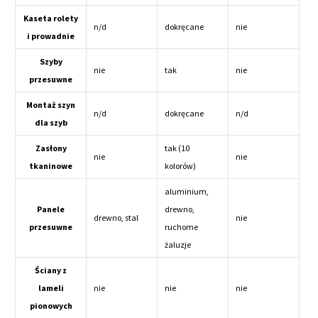
Kaseta rolety
n/d
dokręcane
nie
i prowadnie
Szyby
nie
tak
nie
przesuwne
Montaż szyn
n/d
dokręcane
n/d
dla szyb
Zasłony
tak (10
nie
nie
tkaninowe
kolorów)
aluminium,
Panele
drewno,
drewno, stal
nie
przesuwne
ruchome
żaluzje
Ściany z
lameli
nie
nie
nie
pionowych