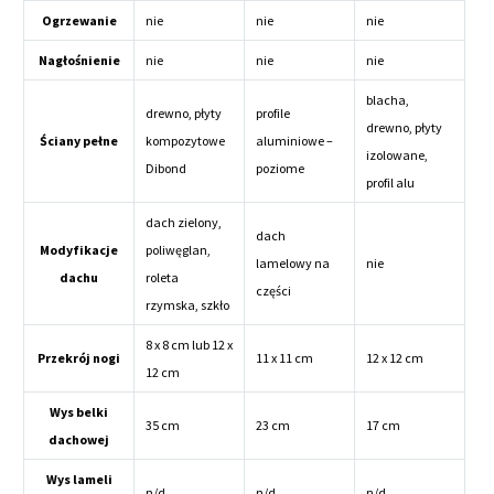
Ogrzewanie
nie
nie
nie
Nagłośnienie
nie
nie
nie
blacha,
drewno, płyty
profile
drewno, płyty
Ściany pełne
kompozytowe
aluminiowe –
izolowane,
Dibond
poziome
profil alu
dach zielony,
dach
Modyfikacje
poliwęglan,
lamelowy na
nie
dachu
roleta
części
rzymska, szkło
8 x 8 cm lub 12 x
Przekrój nogi
11 x 11 cm
12 x 12 cm
12 cm
Wys belki
35 cm
23 cm
17 cm
dachowej
Wys lameli
n/d
n/d
n/d