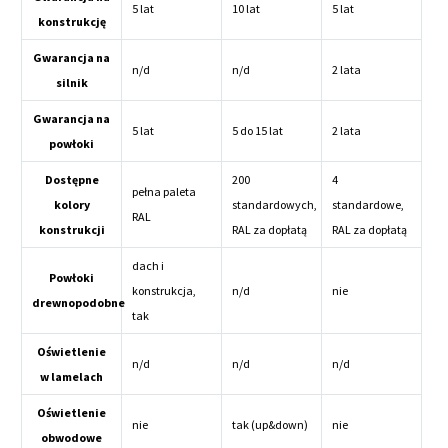
5 lat
10 lat
5 lat
konstrukcję
Gwarancja na
n/d
n/d
2 lata
silnik
Gwarancja na
5 lat
5 do 15 lat
2 lata
powłoki
Dostępne
200
4
pełna paleta
kolory
standardowych,
standardowe,
RAL
konstrukcji
RAL za dopłatą
RAL za dopłatą
dach i
Powłoki
konstrukcja,
n/d
nie
drewnopodobne
tak
Oświetlenie
n/d
n/d
n/d
w lamelach
Oświetlenie
nie
tak (up&down)
nie
obwodowe