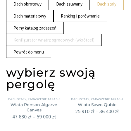
Dach obrotowy
Dach zsuwany
Dach stały
Dach materiałowy
Ranking i porównanie
Pełny katalog zadaszeń
Konfigurator wnętrz ogrodowych (wkrótce!)
Powrót do menu
wybierz swoją
pergolę
DACH STAŁY
,
ZADASZENIE TARASU
DACH STAŁY
,
ZADASZENIE TARASU
Wiata Renson Algarve
Wiata Sawo Qubic
Canvas
25 910
zł
–
36 400
zł
47 680
zł
–
59 000
zł