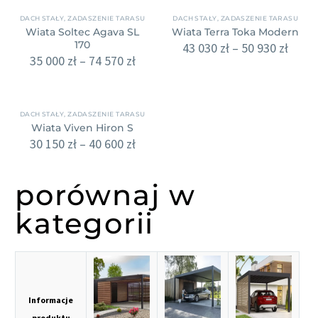
DACH STAŁY
,
ZADASZENIE TARASU
DACH STAŁY
,
ZADASZENIE TARASU
Wiata Soltec Agava SL
Wiata Terra Toka Modern
170
43 030
zł
–
50 930
zł
35 000
zł
–
74 570
zł
DACH STAŁY
,
ZADASZENIE TARASU
Wiata Viven Hiron S
30 150
zł
–
40 600
zł
porównaj w
kategorii
Informacje
produktu