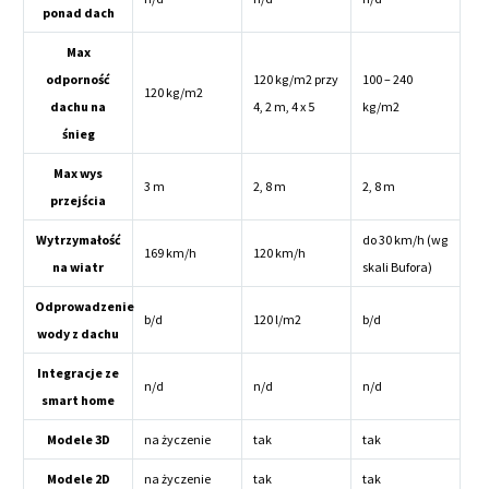
ponad dach
Max
odporność
120 kg/m2 przy
100 – 240
120 kg/m2
dachu na
4, 2 m, 4 x 5
kg/m2
śnieg
Max wys
3 m
2, 8 m
2, 8 m
przejścia
Wytrzymałość
do 30 km/h (wg
169 km/h
120 km/h
na wiatr
skali Bufora)
Odprowadzenie
b/d
120 l/m2
b/d
wody z dachu
Integracje ze
n/d
n/d
n/d
smart home
Modele 3D
na życzenie
tak
tak
Modele 2D
na życzenie
tak
tak