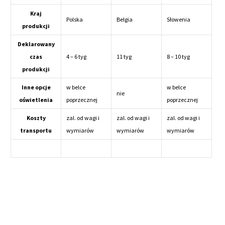
Kraj
Polska
Belgia
Słowenia
produkcji
Deklarowany
czas
4 – 6 tyg
11 tyg
8 – 10 tyg
produkcji
Inne opcje
w belce
w belce
nie
oświetlenia
poprzecznej
poprzecznej
Koszty
zal. od wagi i
zal. od wagi i
zal. od wagi i
transportu
wymiarów
wymiarów
wymiarów