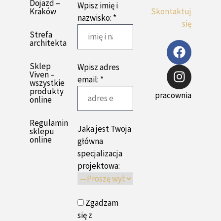
Dojazd –
Wpisz imię i
Kraków
Skontaktuj
nazwisko: *
się
Strefa
architekta
Sklep
Wpisz adres
Viven –
email: *
wszystkie
produkty
pracownia
online
Regulamin
Jaka jest Twoja
sklepu
online
główna
specjalizacja
projektowa:
Zgadzam
się z