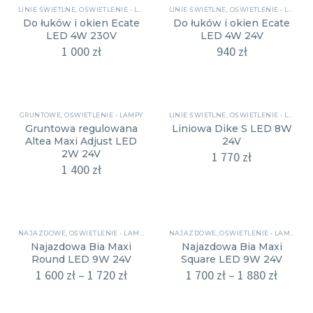
LINIE ŚWIETLNE
,
OŚWIETLENIE - LAMPY
LINIE ŚWIETLNE
,
OŚWIETLENIE - LAMPY
Do łuków i okien Ecate
Do łuków i okien Ecate
LED 4W 230V
LED 4W 24V
1 000
zł
940
zł
GRUNTOWE
,
OŚWIETLENIE - LAMPY
LINIE ŚWIETLNE
,
OŚWIETLENIE - LAMPY
Gruntowa regulowana
Liniowa Dike S LED 8W
Altea Maxi Adjust LED
24V
2W 24V
1 770
zł
1 400
zł
NAJAZDOWE
,
OŚWIETLENIE - LAMPY
NAJAZDOWE
,
OŚWIETLENIE - LAMPY
Najazdowa Bia Maxi
Najazdowa Bia Maxi
Round LED 9W 24V
Square LED 9W 24V
1 600
zł
–
1 720
zł
1 700
zł
–
1 880
zł