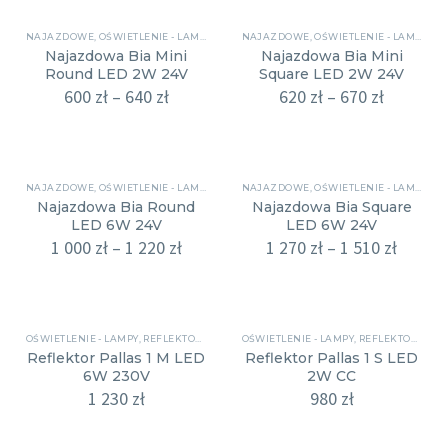
NAJAZDOWE
,
OŚWIETLENIE - LAMPY
NAJAZDOWE
,
OŚWIETLENIE - LAMPY
Najazdowa Bia Mini
Najazdowa Bia Mini
Round LED 2W 24V
Square LED 2W 24V
600
zł
–
640
zł
620
zł
–
670
zł
NAJAZDOWE
,
OŚWIETLENIE - LAMPY
NAJAZDOWE
,
OŚWIETLENIE - LAMPY
Najazdowa Bia Round
Najazdowa Bia Square
LED 6W 24V
LED 6W 24V
1 000
zł
–
1 220
zł
1 270
zł
–
1 510
zł
OŚWIETLENIE - LAMPY
,
REFLEKTORY
OŚWIETLENIE - LAMPY
,
REFLEKTORY
Reflektor Pallas 1 M LED
Reflektor Pallas 1 S LED
6W 230V
2W CC
1 230
zł
980
zł