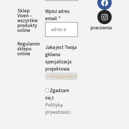
Sklep
Wpisz adres
Viven –
email: *
wszystkie
produkty
pracownia
online
Regulamin
Jaka jest Twoja
sklepu
online
główna
specjalizacja
projektowa:
Zgadzam
się z
Polityką
prywatności