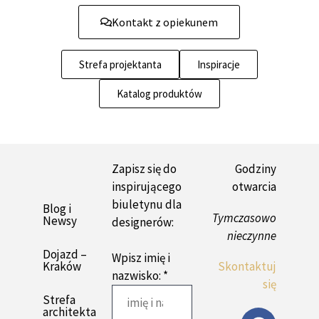
Kontakt z opiekunem
Strefa projektanta
Inspiracje
Katalog produktów
Zapisz się do
Godziny
inspirującego
otwarcia
biuletynu dla
Blog i
Tymczasowo
Newsy
designerów:
nieczynne
Dojazd –
Wpisz imię i
Kraków
Skontaktuj
nazwisko: *
się
Strefa
architekta