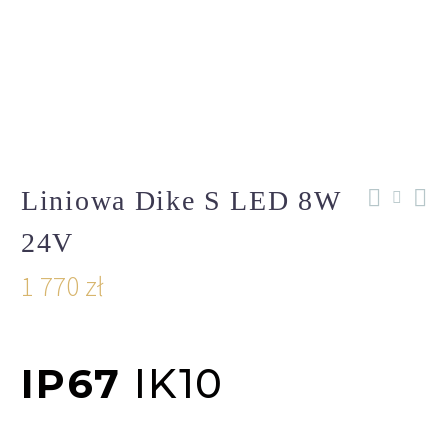
Liniowa Dike S LED 8W
24V
1 770
zł
IP67
IK10