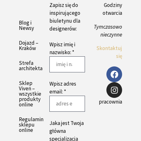
Zapisz się do
Godziny
inspirującego
otwarcia
biuletynu dla
Blog i
Tymczasowo
Newsy
designerów:
nieczynne
Dojazd –
Wpisz imię i
Kraków
Skontaktuj
nazwisko: *
się
Strefa
architekta
Sklep
Wpisz adres
Viven –
email: *
wszystkie
produkty
pracownia
online
Regulamin
Jaka jest Twoja
sklepu
online
główna
specjalizacja