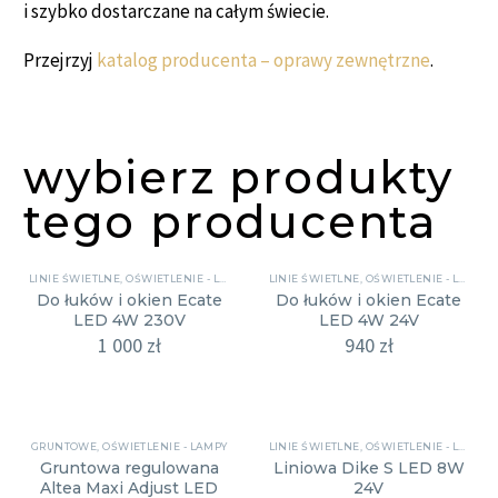
i szybko dostarczane na całym świecie.
Przejrzyj
katalog producenta – oprawy zewnętrzne
.
wybierz produkty
tego producenta
LINIE ŚWIETLNE
,
OŚWIETLENIE - LAMPY
LINIE ŚWIETLNE
,
OŚWIETLENIE - LAMPY
Do łuków i okien Ecate
Do łuków i okien Ecate
LED 4W 230V
LED 4W 24V
1 000
zł
940
zł
GRUNTOWE
,
OŚWIETLENIE - LAMPY
LINIE ŚWIETLNE
,
OŚWIETLENIE - LAMPY
Gruntowa regulowana
Liniowa Dike S LED 8W
Altea Maxi Adjust LED
24V