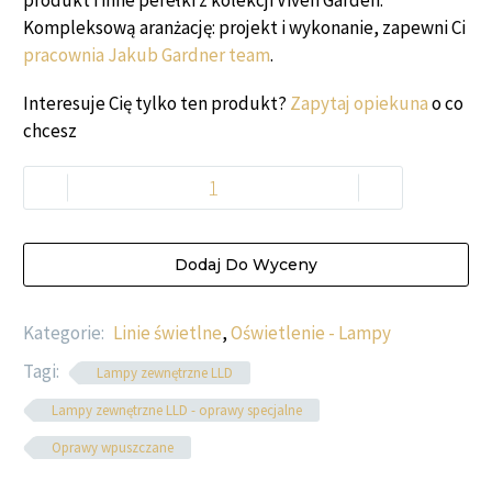
produkt i inne perełki z kolekcji Viven Garden.
Kompleksową aranżację: projekt i wykonanie, zapewni Ci
pracownia Jakub Gardner team
.
Interesuje Cię tylko ten produkt?
Zapytaj opiekuna
o co
chcesz
-
+
Dodaj Do Wyceny
Kategorie:
Linie świetlne
,
Oświetlenie - Lampy
Tagi:
Lampy zewnętrzne LLD
Lampy zewnętrzne LLD - oprawy specjalne
Oprawy wpuszczane