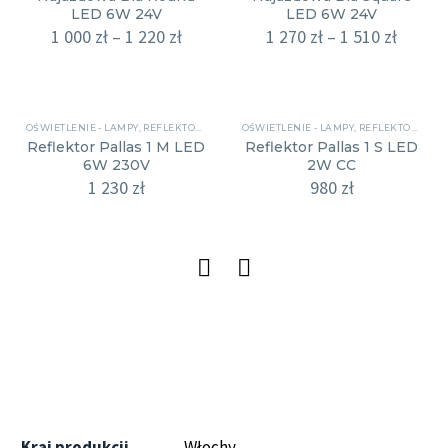
LED 6W 24V
LED 6W 24V
1 000
zł
–
1 220
zł
1 270
zł
–
1 510
zł
OŚWIETLENIE - LAMPY
,
REFLEKTORY
OŚWIETLENIE - LAMPY
,
REFLEKTORY
Reflektor Pallas 1 M LED
Reflektor Pallas 1 S LED
6W 230V
2W CC
1 230
zł
980
zł
Kraj produkcji
Włochy