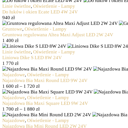
Linie świetlne
,
Oświetlenie - Lampy
Do łuków i okien Ecate LED 4W 24V
940
zł
Gruntowe
,
Oświetlenie - Lampy
Gruntowa regulowana Altea Maxi Adjust LED 2W 24V
1 400
zł
Linie świetlne
,
Oświetlenie - Lampy
Liniowa Dike S LED 8W 24V
1 770
zł
Najazdowe
,
Oświetlenie - Lampy
Najazdowa Bia Maxi Round LED 9W 24V
1 600
zł
–
1 720
zł
Najazdowe
,
Oświetlenie - Lampy
Najazdowa Bia Maxi Square LED 9W 24V
1 700
zł
–
1 880
zł
Najazdowe
,
Oświetlenie - Lampy
Najazdowa Bia Mini Round LED 2W 24V