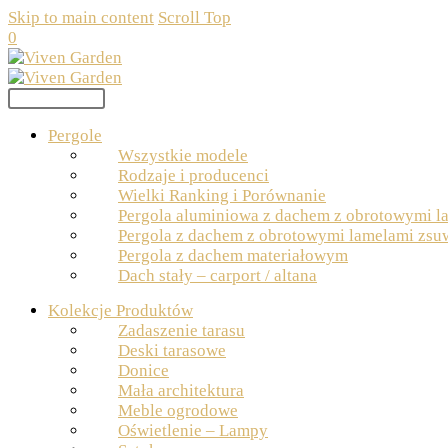
Skip to main content
Scroll Top
0
Primary Menu
Pergole
Wszystkie modele
Rodzaje i producenci
Wielki Ranking i Porównanie
Pergola aluminiowa z dachem z obrotowymi l
Pergola z dachem z obrotowymi lamelami zs
Pergola z dachem materiałowym
Dach stały – carport / altana
Kolekcje Produktów
Zadaszenie tarasu
Deski tarasowe
Donice
Mała architektura
Meble ogrodowe
Oświetlenie – Lampy