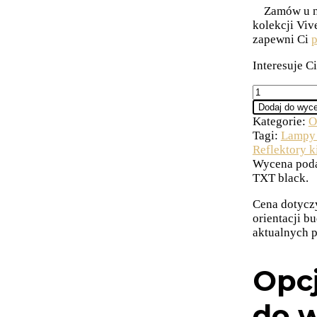
Zamów u na
kolekcji Viv
zapewni Ci
p
Interesuje C
Dodaj do wyc
Kategorie:
O
Tagi:
Lampy 
Reflektory 
Wycena poda
TXT black.
Cena dotycz
orientacji b
aktualnych p
Opcj
do 