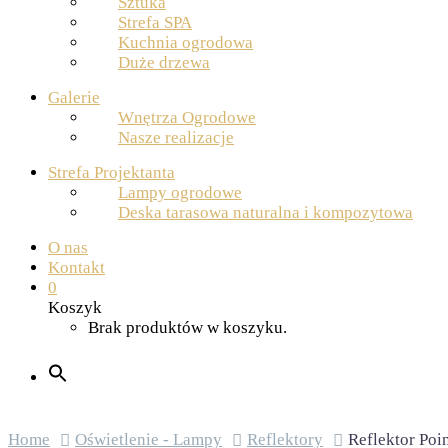
Sztuka
Strefa SPA
Kuchnia ogrodowa
Duże drzewa
Galerie
Wnętrza Ogrodowe
Nasze realizacje
Strefa Projektanta
Lampy ogrodowe
Deska tarasowa naturalna i kompozytowa
O nas
Kontakt
0
Koszyk
Brak produktów w koszyku.
Home
Oświetlenie - Lampy
Reflektory
Reflektor Po