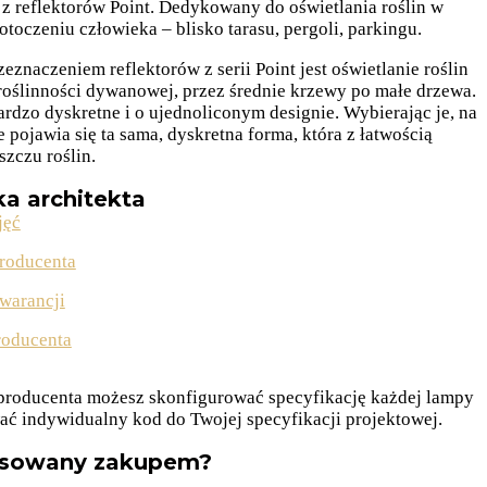
z reflektorów Point. Dedykowany do oświetlania roślin w
otoczeniu człowieka – blisko tarasu, pergoli, parkingu.
znaczeniem reflektorów z serii Point jest oświetlanie roślin
 roślinności dywanowej, przez średnie krzewy po małe drzewa.
rdzo dyskretne i o ujednoliconym designie. Wybierając je, na
e pojawia się ta sama, dyskretna forma, która z łatwością
szczu roślin.
ka architekta
jęć
producenta
warancji
roducenta
 producenta możesz skonfigurować specyfikację każdej lampy
ć indywidualny kod do Twojej specyfikacji projektowej.
esowany zakupem?