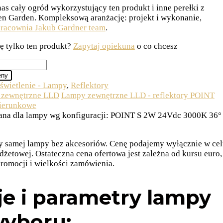
s cały ogród wykorzystujący ten produkt i inne perełki z
en Garden. Kompleksową aranżację: projekt i wykonanie,
racownia Jakub Gardner team
.
ię tylko ten produkt?
Zapytaj opiekuna
o co chcesz
eny
świetlenie - Lampy
,
Reflektory
zewnętrzne LLD
Lampy zewnętrzne LLD - reflektory POINT
kierunkowe
na dla lampy wg konfiguracji: POINT S 2W 24Vdc 3000K 36°
y samej lampy bez akcesoriów. Cenę podajemy wyłącznie w ce
udżetowej. Ostateczna cena ofertowa jest zależna od kursu euro,
romocji i wielkości zamówienia.
e i parametry lampy
wyboru: