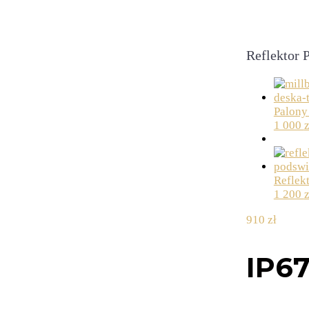
Reflektor
Palony 
1 000
z
Reflekt
1 200
z
910
zł
IP6