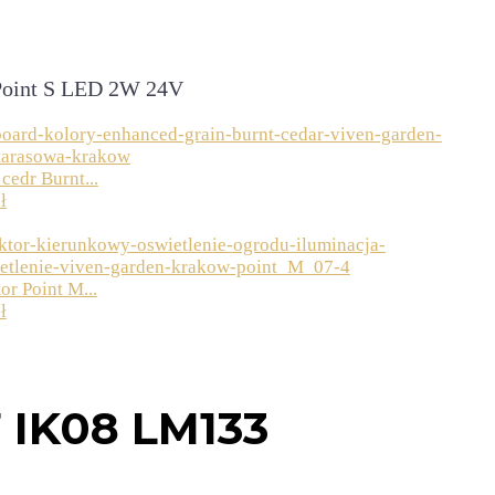
 Point S LED 2W 24V
cedr Burnt...
ł
or Point M...
ł
7
IK08 LM133