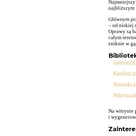
Najmniejszy 
najbliższym 
Głównym prze
– od niskiej
Oprawy są ba
całym tereni
zniknie w gą
Bibliote
Galeria zd
Katalogi 
Warunki g
Witryna p
Na witrynie
i wygenerowa
Zainter