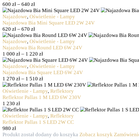
600
zł
–
640
zł
Najazdowe
,
Oświetlenie - Lampy
Najazdowa Bia Mini Square LED 2W 24V
620
zł
–
670
zł
Najazdowe
,
Oświetlenie - Lampy
Najazdowa Bia Round LED 6W 24V
1 000
zł
–
1 220
zł
Najazdowe
,
Oświetlenie - Lampy
Najazdowa Bia Square LED 6W 24V
1 270
zł
–
1 510
zł
Oświetlenie - Lampy
,
Reflektory
Reflektor Pallas 1 M LED 6W 230V
1 230
zł
Oświetlenie - Lampy
,
Reflektory
Reflektor Pallas 1 S LED 2W CC
980
zł
Produkt został dodany do koszyka
Zobacz koszyk
Zamówieni