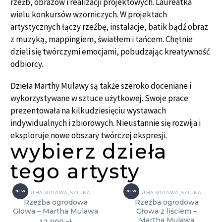
rzeźb, obrazów i realizacji projektowych. Laureatka
wielu konkursów wzorniczych. W projektach
artystycznych łączy rzeźbę, instalacje, batik bądź obraz
z muzyką, mappingiem, światłem i tańcem. Chętnie
dzieli się twórczymi emocjami, pobudzając kreatywność
odbiorcy.
Dzieła Marthy Mulawy są także szeroko doceniane i
wykorzystywane w sztuce użytkowej. Swoje prace
prezentowała na kilkudziesięciu wystawach
indywidualnych i zbiorowych. Nieustannie się rozwija i
eksploruje nowe obszary twórczej ekspresji.
wybierz dzieła
tego artysty
NEW
NEW
MARTHA MULAWA
,
SZTUKA
MARTHA MULAWA
,
SZTUKA
Rzeźba ogrodowa
Rzeźba ogrodowa
Głowa – Martha Mulawa
Głowa z liściem –
Martha Mulawa