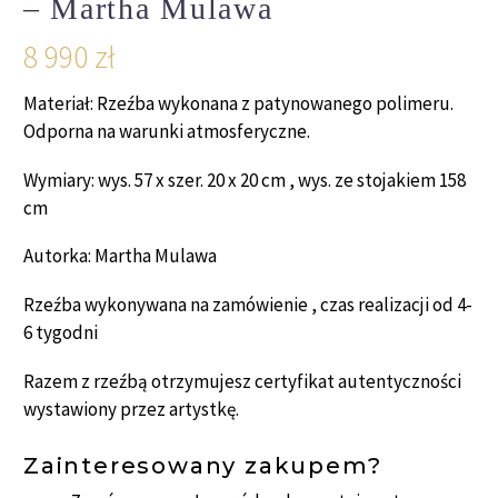
– Martha Mulawa
8 990
zł
Materiał:
Rzeźba wykonana z patynowanego polimeru.
Odporna na warunki atmosferyczne.
Wymiary:
wys. 57 x szer. 20 x 20 cm , wys. ze stojakiem 158
cm
Autorka: Martha Mulawa
Rzeźba wykonywana na zamówienie , czas realizacji od 4-
6 tygodni
Razem z rzeźbą otrzymujesz certyfikat autentyczności
wystawiony przez artystkę.
Zainteresowany zakupem?