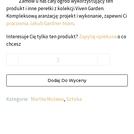
Zamów u nas cały ogród wykorzystujący ten
produkt i inne perełki z kolekcji Viven Garden.
Kompleksową aranżację: projekt i wykonanie, zapewni Ci
pracownia Jakub Gardner team
.
Interesuje Cię tylko ten produkt?
Zapytaj opiekuna
o co
chcesz
-
+
Dodaj Do Wyceny
Kategorie:
Martha Mulawa
,
Sztuka