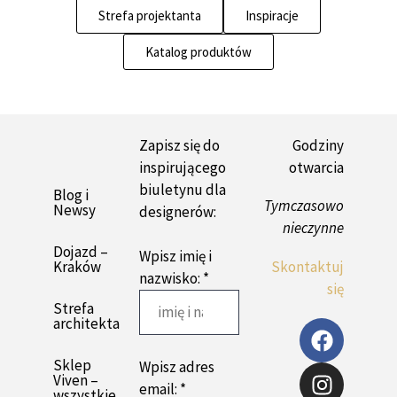
Strefa projektanta
Inspiracje
Katalog produktów
Zapisz się do
Godziny
inspirującego
otwarcia
biuletynu dla
Blog i
Tymczasowo
Newsy
designerów:
nieczynne
Dojazd –
Wpisz imię i
Kraków
Skontaktuj
nazwisko: *
się
Strefa
architekta
Sklep
Wpisz adres
Viven –
email: *
wszystkie