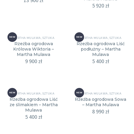
13 900
zł
5 920
zł
NEW
NEW
MARTHA MULAWA
,
SZTUKA
MARTHA MULAWA
,
SZTUKA
Rzeźba ogrodowa
Rzeźba ogrodowa Liść
Królowa Wiktoria –
podłużny – Martha
Martha Mulawa
Mulawa
9 900
zł
5 400
zł
NEW
NEW
MARTHA MULAWA
,
SZTUKA
MARTHA MULAWA
,
SZTUKA
Rzeźba ogrodowa Liść
Rzeźba ogrodowa Sowa
ze ślimakiem – Martha
– Martha Mulawa
Mulawa
8 990
zł
5 400
zł