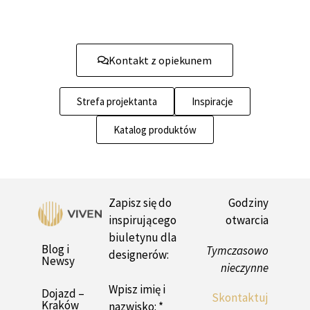
Kontakt z opiekunem
Strefa projektanta
Inspiracje
Katalog produktów
Zapisz się do
Godziny
inspirującego
otwarcia
biuletynu dla
Blog i
Tymczasowo
designerów:
Newsy
nieczynne
Wpisz imię i
Dojazd –
Skontaktuj
Kraków
nazwisko: *