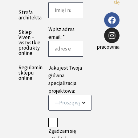
się
Strefa
architekta
Wpisz adres
Sklep
email: *
Viven –
wszystkie
pracownia
produkty
online
Regulamin
Jaka jest Twoja
sklepu
główna
online
specjalizacja
projektowa:
—Proszę wybrać opcję—
Zgadzam się