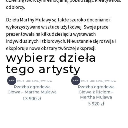
dzieli się twórczymi emocjami, pobudzając kreatywność
odbiorcy.
Dzieła Marthy Mulawy są także szeroko doceniane i
wykorzystywane w sztuce użytkowej. Swoje prace
prezentowała na kilkudziesięciu wystawach
indywidualnych i zbiorowych. Nieustannie się rozwija i
eksploruje nowe obszary twórczej ekspresji.
wybierz dzieła
tego artysty
NEW
NEW
MARTHA MULAWA
,
SZTUKA
MARTHA MULAWA
,
SZTUKA
Rzeźba ogrodowa
Rzeźba ogrodowa
Głowa – Martha Mulawa
Głowa z liściem –
Martha Mulawa
13 900
zł
5 920
zł