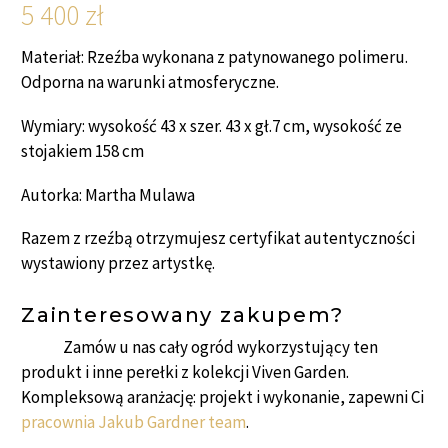
5 400
zł
Materiał:
Rzeźba wykonana z patynowanego polimeru.
Odporna na warunki atmosferyczne.
Wymiary:
wysokość 43 x szer. 43 x gł.7 cm, wysokość ze
stojakiem 158 cm
Autorka: Martha Mulawa
Razem z rzeźbą otrzymujesz certyfikat autentyczności
wystawiony przez artystkę.
Zainteresowany zakupem?
Zamów u nas cały ogród wykorzystujący ten
produkt i inne perełki z kolekcji Viven Garden.
Kompleksową aranżację: projekt i wykonanie, zapewni Ci
pracownia Jakub Gardner team
.