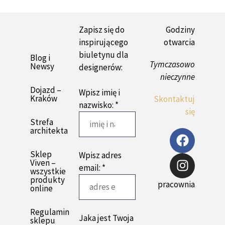
Zapisz się do
Godziny
inspirującego
otwarcia
biuletynu dla
Blog i
Tymczasowo
Newsy
designerów:
nieczynne
Dojazd –
Wpisz imię i
Kraków
Skontaktuj
nazwisko: *
się
Strefa
architekta
Sklep
Wpisz adres
Viven –
email: *
wszystkie
produkty
pracownia
online
Regulamin
Jaka jest Twoja
sklepu