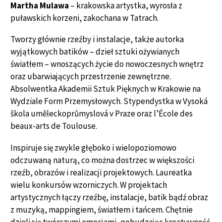
Martha Mulawa
– krakowska artystka, wyrosła z
puławskich korzeni, zakochana w Tatrach.
Tworzy głównie rzeźby i instalacje, także autorka
wyjątkowych batików – dzieł sztuki ożywianych
światłem – wnoszących życie do nowoczesnych wnętrz
oraz ubarwiających przestrzenie zewnętrzne.
Absolwentka Akademii Sztuk Pięknych w Krakowie na
Wydziale Form Przemysłowych. Stypendystka w Vysoká
škola uměleckoprůmyslová v Praze oraz l’École des
beaux-arts de Toulouse.
Inspiruje się zwykle głęboko i wielopoziomowo
odczuwaną naturą, co można dostrzec w większości
rzeźb, obrazów i realizacji projektowych. Laureatka
wielu konkursów wzorniczych. W projektach
artystycznych łączy rzeźbę, instalacje, batik bądź obraz
z muzyką, mappingiem, światłem i tańcem. Chętnie