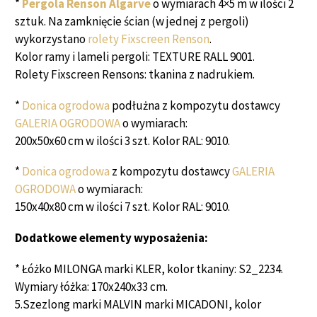
*
Pergola Renson Algarve
o wymiarach 4×5 m w ilości 2
sztuk. Na zamknięcie ścian (w jednej z pergoli)
wykorzystano
rolety Fixscreen Renson
.
Kolor ramy i lameli pergoli: TEXTURE RALL 9001.
Rolety Fixscreen Rensons: tkanina z nadrukiem.
*
Donica ogrodowa
podłużna z kompozytu dostawcy
GALERIA OGRODOWA
o wymiarach:
200x50x60 cm w ilości 3 szt. Kolor RAL: 9010.
*
Donica ogrodowa
z kompozytu dostawcy
GALERIA
OGRODOWA
o wymiarach:
150x40x80 cm w ilości 7 szt. Kolor RAL: 9010.
Dodatkowe elementy wyposażenia:
* Łóżko MILONGA marki KLER, kolor tkaniny: S2_2234.
Wymiary łóżka: 170x240x33 cm.
5.Szezlong marki MALVIN marki MICADONI, kolor