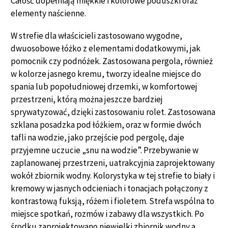
Całość dopełniają miękkie i kolorowe poduszki oraz
elementy naścienne.
W strefie dla właścicieli zastosowano wygodne,
dwuosobowe łóżko z elementami dodatkowymi, jak
pomocnik czy podnóżek. Zastosowana pergola, również
w kolorze jasnego kremu, tworzy idealne miejsce do
spania lub popołudniowej drzemki, w komfortowej
przestrzeni, którą można jeszcze bardziej
sprywatyzować, dzięki zastosowaniu rolet. Zastosowana
szklana posadzka pod łóżkiem, oraz w formie dwóch
tafli na wodzie, jako przejście pod pergolę, daje
przyjemne uczucie „snu na wodzie”. Przebywanie w
zaplanowanej przestrzeni, uatrakcyjnia zaprojektowany
wokół zbiornik wodny. Kolorystyka w tej strefie to biały i
kremowy w jasnych odcieniach i tonacjach połączony z
kontrastową fuksją, różem i fioletem. Strefa wspólna to
miejsce spotkań, rozmów i zabawy dla wszystkich. Po
środku zaprojektowano niewielki zbiornik wodny a