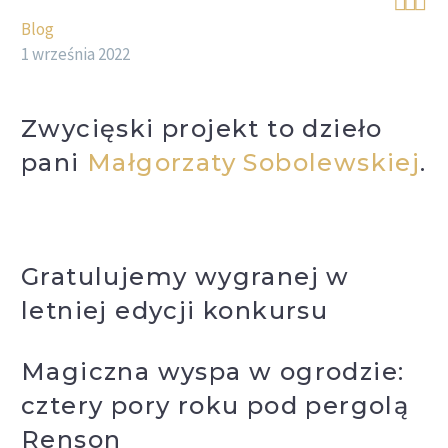



Blog
1 września 2022
Zwycięski projekt to dzieło
pani
Małgorzaty Sobolewskiej
.
.
Gratulujemy wygranej w
letniej edycji konkursu
Magiczna wyspa w ogrodzie:
cztery pory roku pod pergolą
Renson