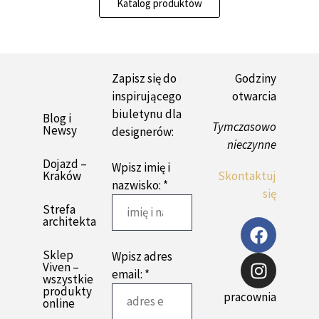
Katalog produktów
Zapisz się do
Godziny
inspirującego
otwarcia
biuletynu dla
Blog i
Tymczasowo
Newsy
designerów:
nieczynne
Dojazd –
Wpisz imię i
Kraków
Skontaktuj
nazwisko: *
się
Strefa
architekta
Sklep
Wpisz adres
Viven –
email: *
wszystkie
produkty
pracownia
online