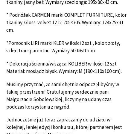
tkaniny: jasny beż. Wymiary szezlonga: 195x86x43 cm.
* Podnóżek CARMEN marki COMPLET FURNITURE, kolor
tkaniny: Gloss-velvet 1212-705×705. Wymiary: 124x75x31
cm.
*Pomocnik LIRI marki KLER w ilości 2 szt., kolor: złoty,
szkło transparentne. Wymiary:500×610 cm.
* Dekoracja ścienna/wisząca: KOLIBER w ilości 12 szt.
Materiał: mosiądz błysk. Wymiary: M (190x110x100 cm).
Musimy przyznać, że sami chętnie odpoczęlibyśmy w
takiej przestrzeni! Gratulujemy serdecznie pani
Małgorzacie Sobolewskiej, liczymy na udany czas
podczas korzystania z nagród.
Jednocześnie już teraz zapraszamy do udziału w
kolejnej, leniej edycji konkursu, której partnerem jest