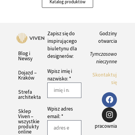
Katalog produktów
Zapisz się do
Godziny
inspirującego
otwarcia
biuletynu dla
Blog i
Tymczasowo
designerów:
Newsy
nieczynne
Wpisz imię i
Dojazd –
Skontaktuj
Kraków
nazwisko: *
się
Strefa
architekta
Wpisz adres
Sklep
email: *
Viven –
wszystkie
pracownia
produkty
online