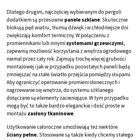
Dlatego drugim, najczęściej wybieranym do pergoli
dodatkiem są przesuwne
panele szklane
. Skutecznie
blokują pęd wiatru, tłumią dźwięk i w chłodniejsze dni
zwiększają komfort termiczny. W połączeniu z
promiennikami lub innymi
systemami grzewczymi
,
zapewnią możliwość korzystania z wnętrza ogrodowego
niemal przez cały rok. Zajmują trochę więcej grubości
montażowej i jak w przypadku pozostałych paneli będą
zmniejszać na stałe światło przejścia pomiędzy słupami.
Aby ograniczyć operowanie promieni słonecznych i
nagrzewanie się wnętrza, do systemu szklanego
dołączane są elementy zacieniające. W tym przypadku
mogą być to także bardzo eleganckie i dość proste w
montażu
zasłony tkaninowe
.
Użytkowanie całoroczne umożliwiają też niektóre
ściany pełne.
Stosowane są także kiedy chcemy stałego