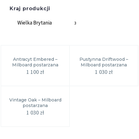
Kraj produkcji
Wielka Brytania
3
Antracyt Embered –
Pustynna Driftwood –
Milboard postarzana
Milboard postarzana
1 100
zł
1 030
zł
Vintage Oak – Milboard
postarzana
1 030
zł