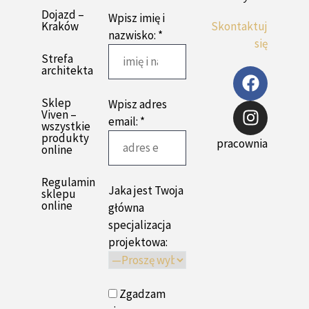
Dojazd –
Wpisz imię i
Kraków
Skontaktuj
nazwisko: *
się
Strefa
architekta
Sklep
Wpisz adres
Viven –
email: *
wszystkie
produkty
pracownia
online
Regulamin
Jaka jest Twoja
sklepu
online
główna
specjalizacja
projektowa:
Zgadzam