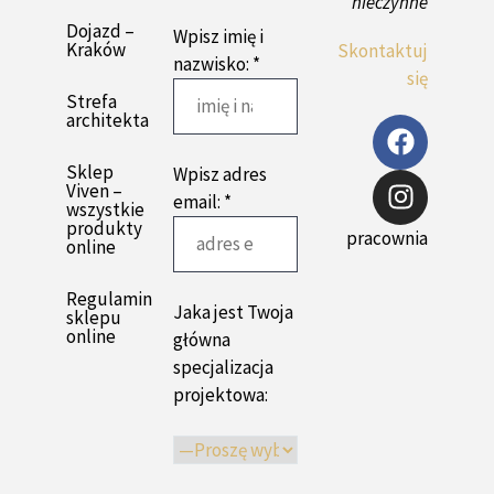
nieczynne
Dojazd –
Wpisz imię i
Kraków
Skontaktuj
nazwisko: *
się
Strefa
architekta
Sklep
Wpisz adres
Viven –
email: *
wszystkie
produkty
pracownia
online
Regulamin
Jaka jest Twoja
sklepu
online
główna
specjalizacja
projektowa: