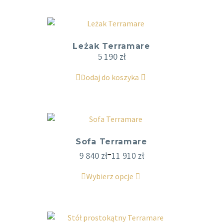
Leżak Terramare
5 190
zł
Dodaj do koszyka
Sofa Terramare
–
9 840
zł
11 910
zł
Wybierz opcje