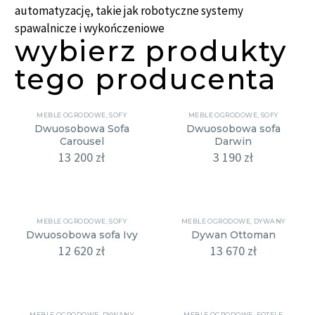
automatyzację, takie jak robotyczne systemy
spawalnicze i wykończeniowe
wybierz produkty
tego producenta
MEBLE OGRODOWE
,
SOFY
MEBLE OGRODOWE
,
SOFY
Dwuosobowa Sofa
Dwuosobowa sofa
Carousel
Darwin
13 200
zł
3 190
zł
MEBLE OGRODOWE
,
SOFY
MEBLE OGRODOWE
,
DYWANY
Dwuosobowa sofa Ivy
Dywan Ottoman
12 620
zł
13 670
zł
MEBLE OGRODOWE
,
DYWANY
MEBLE OGRODOWE
,
FOTELE