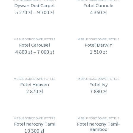
Dywan Red Carpet
Fotel Cannole
5 270
zł
–
9 700
zł
4 350
zł
MEBLE OGRODOWE
,
FOTELE
MEBLE OGRODOWE
,
FOTELE
Fotel Carousel
Fotel Darwin
4 800
zł
–
7 060
zł
1 510
zł
MEBLE OGRODOWE
,
FOTELE
MEBLE OGRODOWE
,
FOTELE
Fotel Heaven
Fotel Ivy
2 870
zł
7 890
zł
MEBLE OGRODOWE
,
FOTELE
MEBLE OGRODOWE
,
FOTELE
Fotel narożny Tami
Fotel narożny Tami-
Bamboo
10 300
zł