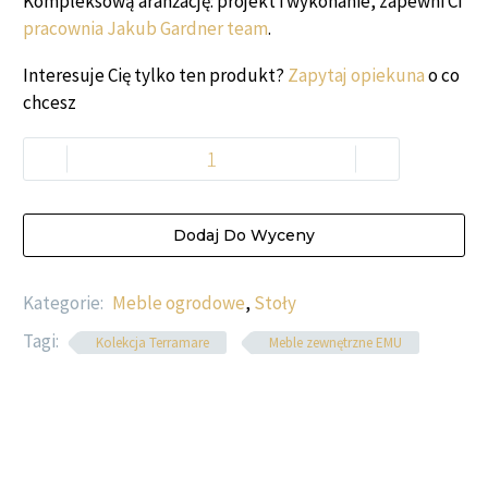
Kompleksową aranżację: projekt i wykonanie, zapewni Ci
pracownia Jakub Gardner team
.
Interesuje Cię tylko ten produkt?
Zapytaj opiekuna
o co
chcesz
-
+
Dodaj Do Wyceny
Kategorie:
Meble ogrodowe
,
Stoły
Tagi:
Kolekcja Terramare
Meble zewnętrzne EMU