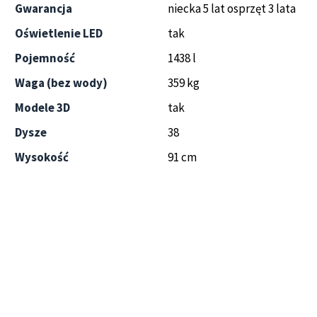
Gwarancja
niecka 5 lat osprzęt 3 lata
Oświetlenie LED
tak
Pojemność
1438 l
Waga (bez wody)
359 kg
Modele 3D
tak
Dysze
38
Wysokość
91 cm