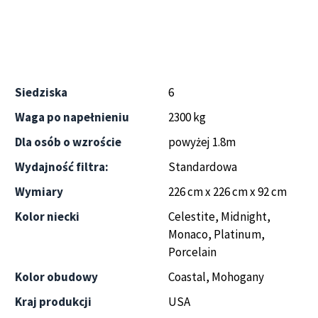
Siedziska
6
Waga po napełnieniu
2300 kg
Dla osób o wzroście
powyżej 1.8m
Wydajność filtra:
Standardowa
Wymiary
226 cm x 226 cm x 92 cm
Kolor niecki
Celestite, Midnight,
Monaco, Platinum,
Porcelain
Kolor obudowy
Coastal, Mohogany
Kraj produkcji
USA