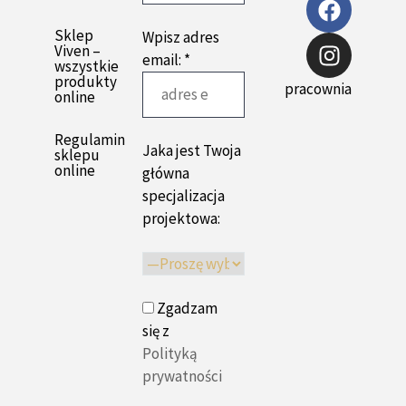
Sklep
Wpisz adres
Viven –
email: *
wszystkie
produkty
pracownia
online
Regulamin
Jaka jest Twoja
sklepu
online
główna
specjalizacja
projektowa:
Zgadzam
się z
Polityką
prywatności