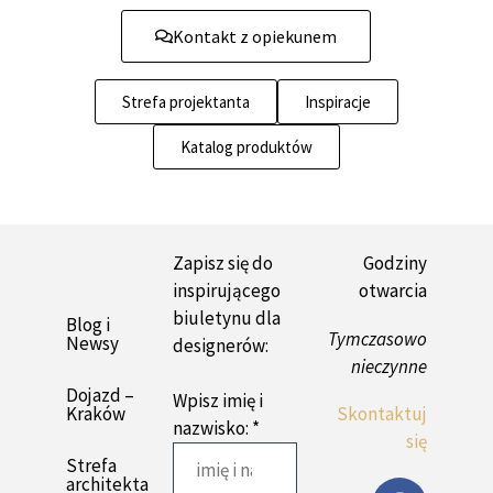
Kontakt z opiekunem
Strefa projektanta
Inspiracje
Katalog produktów
Zapisz się do
Godziny
inspirującego
otwarcia
biuletynu dla
Blog i
Tymczasowo
Newsy
designerów:
nieczynne
Dojazd –
Wpisz imię i
Kraków
Skontaktuj
nazwisko: *
się
Strefa
architekta