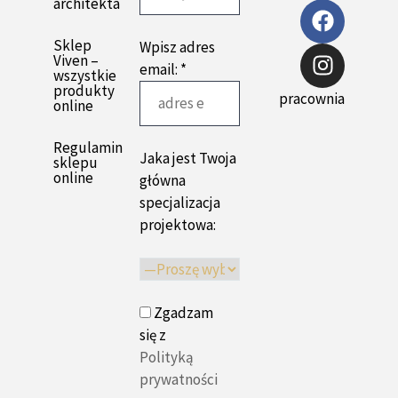
architekta
Sklep
Wpisz adres
Viven –
email: *
wszystkie
produkty
pracownia
online
Regulamin
Jaka jest Twoja
sklepu
online
główna
specjalizacja
projektowa:
Zgadzam
się z
Polityką
prywatności