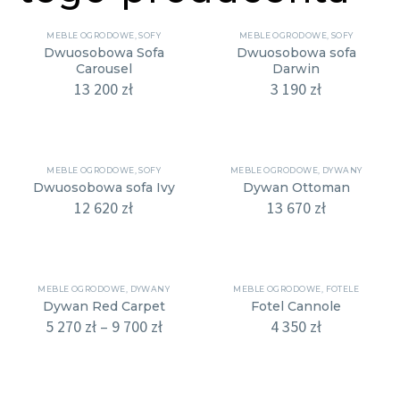
MEBLE OGRODOWE
,
SOFY
MEBLE OGRODOWE
,
SOFY
Dwuosobowa Sofa
Dwuosobowa sofa
Carousel
Darwin
13 200
zł
3 190
zł
MEBLE OGRODOWE
,
SOFY
MEBLE OGRODOWE
,
DYWANY
Dwuosobowa sofa Ivy
Dywan Ottoman
12 620
zł
13 670
zł
MEBLE OGRODOWE
,
DYWANY
MEBLE OGRODOWE
,
FOTELE
Dywan Red Carpet
Fotel Cannole
5 270
zł
–
9 700
zł
4 350
zł