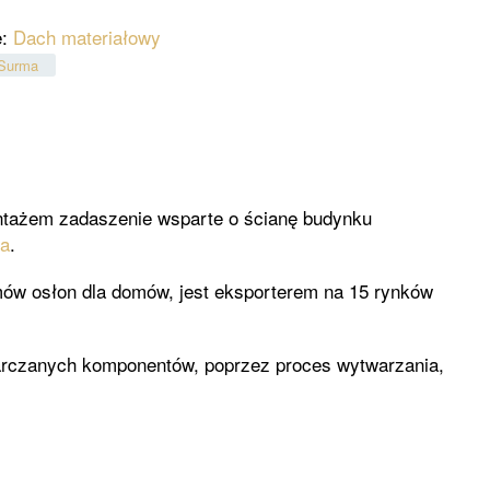
e:
Dach materiałowy
Surma
ntażem zadaszenie wsparte o ścianę budynku
na
.
emów osłon dla domów, jest eksporterem na 15 rynków
starczanych komponentów, poprzez proces wytwarzania,