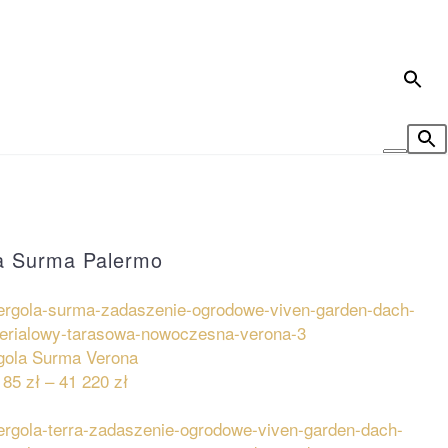
a Surma Palermo
gola Surma Verona
185
zł
–
41 220
zł