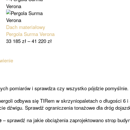
Dach materiałowy
Pergola Surma Verona
33 185
zł
–
41 220
zł
wienie
ych pomiarów i sprawdza czy wszystko pójdzie pomyślnie.
rgoli odbywa się TIRem w skrzyniopaletach o długości 6 i 
cie dźwigu. Sprawdź ograniczenia tonażowe dla dróg dojaz
– sprawdź na jakie obciążenia zaprojektowano strop budy
e