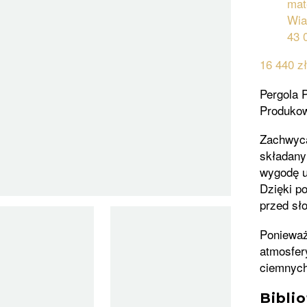
Wia
43 
16 440
z
Pergola 
Produkow
Zachwyca
składany
wygodę u
Dzięki p
przed sł
Ponieważ
atmosfer
ciemnych
Bibli