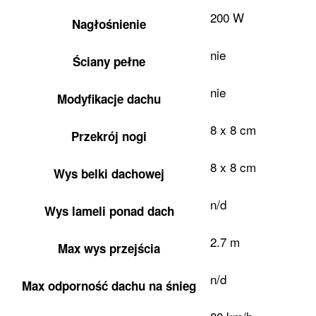
200 W
Nagłośnienie
nie
Ściany pełne
nie
Modyfikacje dachu
8 x 8 cm
Przekrój nogi
8 x 8 cm
Wys belki dachowej
n/d
Wys lameli ponad dach
2.7 m
Max wys przejścia
n/d
Max odporność dachu na śnieg