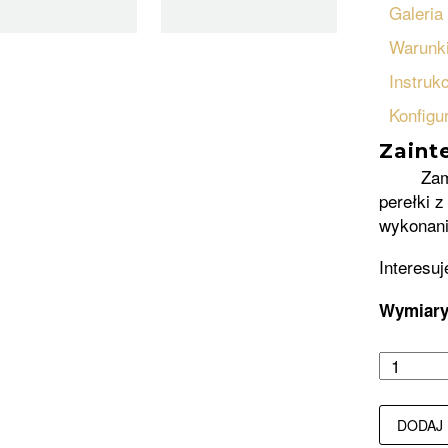
Galeria
Warunki
Instruk
Konfigu
Zaint
Zam
perełki z
wykonani
Interesuj
Wymiar
DODAJ