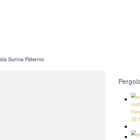
ola Surma Palermo
Pergol
Per
33 