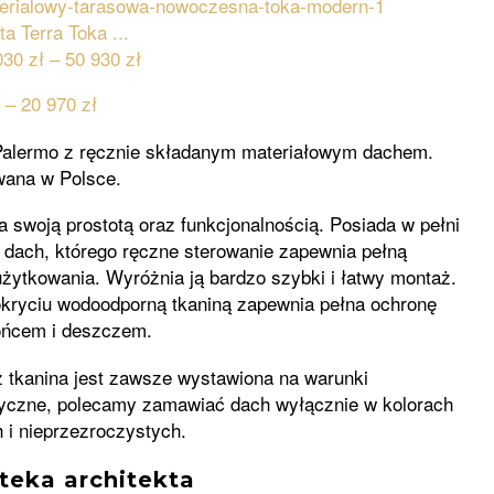
ta Terra Toka ...
030
zł
–
50 930
zł
ł
–
20 970
zł
Palermo z ręcznie składanym materiałowym dachem.
ana w Polsce.
 swoją prostotą oraz funkcjonalnością. Posiada w pełni
 dach, którego ręczne sterowanie zapewnia pełną
żytkowania. Wyróżnia ją bardzo szybki i łatwy montaż.
okryciu wodoodporną tkaniną zapewnia pełna ochronę
ońcem i deszczem.
 tkanina jest zawsze wystawiona na warunki
yczne, polecamy zamawiać dach wyłącznie w kolorach
 i nieprzezroczystych.
oteka architekta