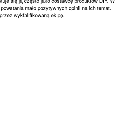
ikuje się ją często jako dostawcę produktów DIY. W
powstania mało pozytywnych opinii na ich temat.
rzez wykfalifikowaną ekipę.