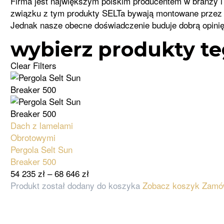
Firma jest największym polskim producentem w branży i o
związku z tym produkty SELTa bywają montowane przez ma
Jednak nasze obecne doświadczenie buduje dobrą opinię
wybierz produkty t
Clear Filters
Dach z lamelami
Obrotowymi
Pergola Selt Sun
Breaker 500
54 235
zł
–
68 646
zł
Produkt został dodany do koszyka
Zobacz koszyk
Zamó