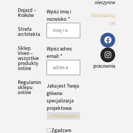
nieczynne
Dojazd –
Wpisz imię i
Kraków
Skontaktuj
nazwisko: *
się
Strefa
architekta
Sklep
Wpisz adres
Viven –
email: *
wszystkie
produkty
pracownia
online
Regulamin
Jaka jest Twoja
sklepu
online
główna
specjalizacja
projektowa:
Zgadzam