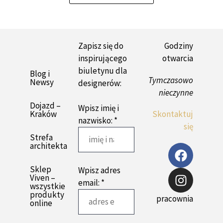
Zapisz się do
Godziny
inspirującego
otwarcia
biuletynu dla
Blog i
Tymczasowo
Newsy
designerów:
nieczynne
Dojazd –
Wpisz imię i
Kraków
Skontaktuj
nazwisko: *
się
Strefa
architekta
Sklep
Wpisz adres
Viven –
email: *
wszystkie
produkty
pracownia
online