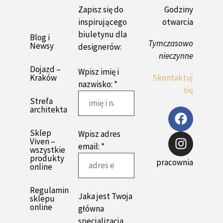
Zapisz się do
Godziny
inspirującego
otwarcia
biuletynu dla
Blog i
Tymczasowo
Newsy
designerów:
nieczynne
Dojazd –
Wpisz imię i
Kraków
Skontaktuj
nazwisko: *
się
Strefa
architekta
Sklep
Wpisz adres
Viven –
email: *
wszystkie
produkty
pracownia
online
Regulamin
Jaka jest Twoja
sklepu
online
główna
specjalizacja