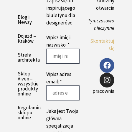
Zapisz się do
Godziny
inspirującego
otwarcia
biuletynu dla
Blog i
Tymczasowo
Newsy
designerów:
nieczynne
Dojazd –
Wpisz imię i
Kraków
Skontaktuj
nazwisko: *
się
Strefa
architekta
Sklep
Wpisz adres
Viven –
email: *
wszystkie
produkty
pracownia
online
Regulamin
Jaka jest Twoja
sklepu
online
główna
specjalizacja