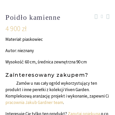
Poidło kamienne
4 900
zł
Materiał: piaskowiec
Autor: nieznany
Wysokość: 60 cm, średnica zewnętrzna 90 cm
Zainteresowany zakupem?
Zamów u nas cały ogród wykorzystujący ten
produkt i inne perełki z kolekcji Viven Garden.
Kompleksową aranżację: projekt i wykonanie, zapewni Ci
pracownia Jakub Gardner team
.
Interesuje Cię tylko ten produkt?
Zapytaj opiekuna
o co